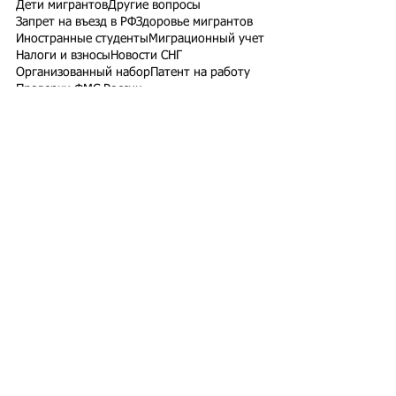
Дети мигрантов
Другие вопросы
Запрет на въезд в РФ
Здоровье мигрантов
Иностранные студенты
Миграционный учет
Налоги и взносы
Новости СНГ
Организованный набор
Патент на работу
Проверки ФМС России
РВП ВНЖ гражданство РФ
Работодатели для трудовых мигрантов
Работодатель-физлицо
Разрешение на работу
Реестр контролируемых лиц
СВО
Экзамены для мигрантов
Подпишитесь на рассылку
Подписаться