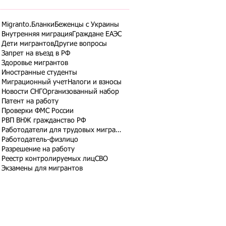
Migranto.Бланки
Беженцы с Украины
Внутренняя миграция
Граждане ЕАЭС
Дети мигрантов
Другие вопросы
Запрет на въезд в РФ
Здоровье мигрантов
Иностранные студенты
Миграционный учет
Налоги и взносы
Новости СНГ
Организованный набор
Патент на работу
Проверки ФМС России
РВП ВНЖ гражданство РФ
Работодатели для трудовых мигрантов
Работодатель-физлицо
Разрешение на работу
Реестр контролируемых лиц
СВО
Экзамены для мигрантов