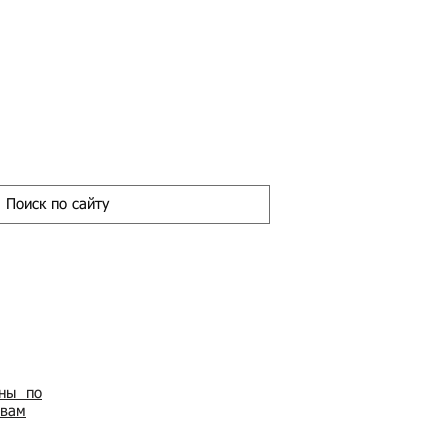
ены по
овам