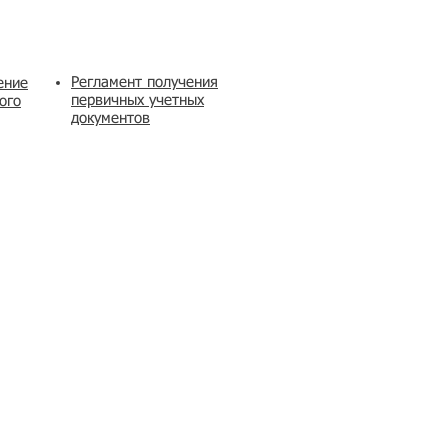
Регламент получения
ение
первичных учетных
ого
документов