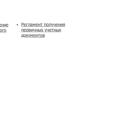
Регламент получения
ение
первичных учетных
ого
документов