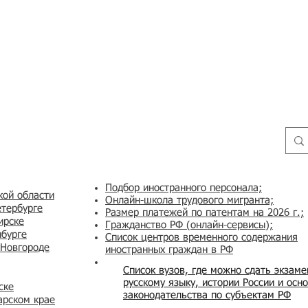
Подбор иностранного персонала;
кой области
Онлайн-школа трудового мигранта;
етербурге
Размер платежей по патентам на 2026 г.;
ирске
Гражданство РФ (онлайн-сервисы
);
нбурге
Список центров временного содержания
 Новгороде
иностранных граждан в РФ
Список вузов, где можно сдать экзам
русскому языку, истории России и осн
ске
законодательства по субъектам РФ
арском крае