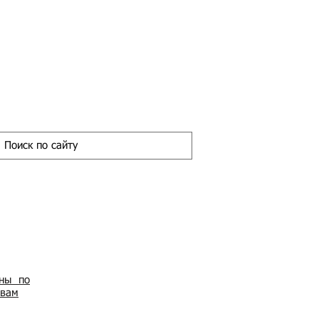
ены по
овам