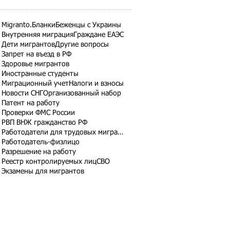
Migranto.Бланки
Беженцы с Украины
Внутренняя миграция
Граждане ЕАЭС
Дети мигрантов
Другие вопросы
Запрет на въезд в РФ
Здоровье мигрантов
Иностранные студенты
Миграционный учет
Налоги и взносы
Новости СНГ
Организованный набор
Патент на работу
Проверки ФМС России
РВП ВНЖ гражданство РФ
Работодатели для трудовых мигрантов
Работодатель-физлицо
Разрешение на работу
Реестр контролируемых лиц
СВО
Экзамены для мигрантов