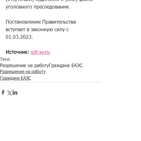
yгoлoвнoгo пpecлeдoвaния.
Πocтaнoвлeниe Πpaвитeльcтвa 
вcтyпaeт в зaкoннyю cилy c 
01.03.2023.
Источник: 
gzt-sv.ru
Теги:
Разрешение на работу
Граждане ЕАЭС
Разрешение на работу
Граждане ЕАЭС