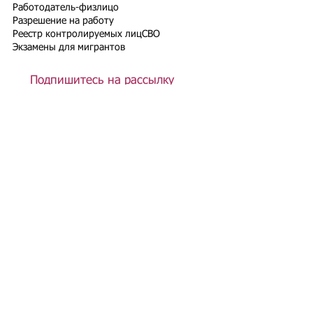
Работодатель-физлицо
Разрешение на работу
Реестр контролируемых лиц
СВО
Экзамены для мигрантов
Подпишитесь на рассылку
Подписаться
Подбор иностранного персонала;
Онлайн-школа трудового мигранта;
Размер платежей по патентам на 2026 г.;
Гражданство РФ (онлайн-сервисы
);
Список центров временного содержания