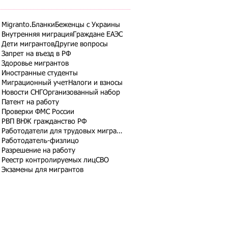
Migranto.Бланки
Беженцы с Украины
Внутренняя миграция
Граждане ЕАЭС
Дети мигрантов
Другие вопросы
Запрет на въезд в РФ
Здоровье мигрантов
Иностранные студенты
Миграционный учет
Налоги и взносы
Новости СНГ
Организованный набор
Патент на работу
Проверки ФМС России
РВП ВНЖ гражданство РФ
Работодатели для трудовых мигрантов
Работодатель-физлицо
Разрешение на работу
Реестр контролируемых лиц
СВО
Экзамены для мигрантов