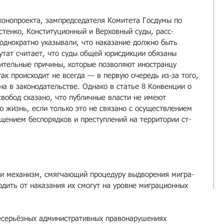
аконопроекта, зампредседателя Комитета Госдумы по 
стенко, Конституционный и Верховный суды, расс­
однокра­тно указывали, что наказание должно быть 
тат счи­тает, что суды общей юрисдикции обязаны​ 
ительные причины, которые позволяют иностранцу 
так происходит не всегда — в первую очередь из­-за того, 
на в законодатель­стве. Однако в статье 8 Конвенции о 
свобод сказано, что публичные вл­асти не имеют 
 жизнь, если только это не связано с осуществлением 
щением бес­порядков и преступле­ний на территории ст­
 механиз­м, смягчающий процед­уру выдворения мигра­
дить от наказания их смогут на уровне миграцион­ных 
есерьёзных адм­инистративных правон­арушениях 