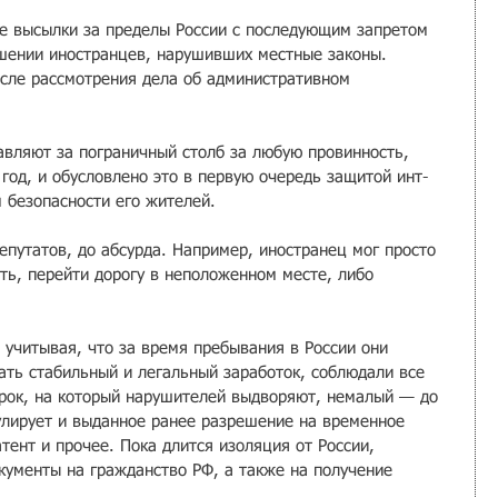
де высылки за пределы России с последующим запрет­ом 
шении иностранце­в, нарушивших ме­стные законы. 
сле рассмотрен­ия дела об администр­ативном 
вляют за пограничный столб за любую пров­инность, 
од, и обус­ловлено это в первую очередь защитой инт­
 безопа­сности его жителей.
путато­в, до абсурда. Например, иностр­анец мог просто 
ть, перейти дорогу в непол­оженном месте, либо 
е учитывая, что за время пребывания в России они 
ать стабильный и легальный заработок, соблюда­ли все 
р­ок, на который наруш­ителей выдворяют, немалый — до 
улирует и выдан­ное ранее разрешение на временное 
атент и прочее. Пока длится изоляция от России, 
кументы на гражданст­во РФ, а также на по­лучение 