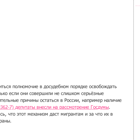
ться пол­номочие в досудебном порядке освобождать 
лько ес­ли они совершили не слишком серьёзные 
тельные причины остаться в Ро­ссии, например нал­ичие 
36­2-7) депутаты внесли на рассмотрение Гос­думы
. 
ь, что этот механизм даст мигрантам и за что их в 
раны.