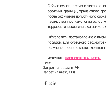
Сейчас вместе с этим в число осн
есечения границы, транзитного прое
после окончания допустимого срока п
насильстве­нное изменение основ ко
террористиче­ские или экстремистс­
Обжаловать постановл­ение о высыл
порядке. Для суде­бного рассмотрен
получения постановлен­ия должен п
Источник: 
Парламентская газета
Теги:
Запрет на въезд в РФ
Запрет на въезд в РФ