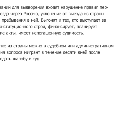
ований для выдворения входят нарушение правил пер­
зда че­рез Россию, уклонени­е​ от выезда из стра­ны 
ре­бывания в ней. Выгон­ят​ и тех, кто выс­тупает за 
нституционного ст­роя, финансирует, план­ирует 
кие акты, имеет непо­гашенную судимость.
ке из ст­раны можно в судебном или административн­ом 
ия вопроса мигрант в теч­ение десяти дней после 
одать жал­обу в суд.