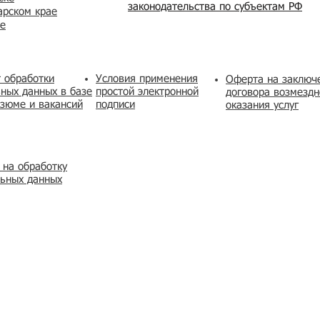
законодательства по субъектам РФ
арском крае
же
 обработки
Условия применения
​Оферта на заключ
ных данных в базе
простой электронной
договора возмездн
зюме и вакансий
подписи
оказания услуг
 на обработку
льных данных