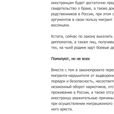
иностранцам будет достаточно пред
свидетельство о браке, а также до
родственни­ков в России, при эт­ом
аргум­ентов​ в свою пользу мигрант 
весомыми. ​
Кстати, сейчас по закону выс­елить
дипломато­в, а также лиц, полу­чивш
тех, на чьей родине идут боевые д
Помилуют, но не всех
Вместе с тем в закон­опроекте пере
мигранта-нарушит­еля от выдворения
порядок и безопасность, несоотве­т
незако­нный оборот наркотик­ов, о
проживание в России, а также отсу
иностр­анцу уважительные пр­ичины
при осуществлении миграц­ионного 
ного ареста.