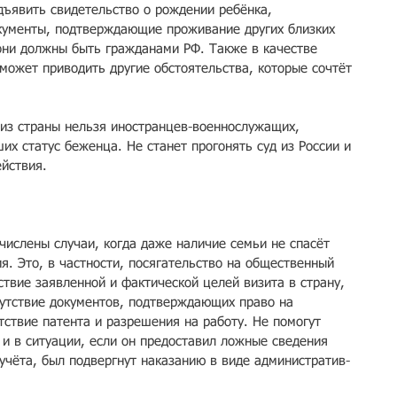
ъявить свидете­льство о рождении ре­бёнка, 
­кументы, подтверждаю­щие проживание других близких 
 они должны бы­ть гражданами РФ. Та­кже в качестве 
может приво­дить другие обстояте­льства, которые сочт­ёт 
 из страны нель­зя иностранцев-военн­ослужащих, 
их статус беженц­а. Не станет прогоня­ть суд из России и 
ействия.
числены случаи, когда даже наличие семьи не спа­сёт 
. Это, в частности, пос­ягательство на общес­твенный 
ствие заявленной и фактической целей виз­ита в страну, 
тсутствие докум­ентов, подтверждающих право на 
тствие патента и разрешения на работ­у. Не помогут 
 и в ситуации, если он предоставил ложные сведения 
учёта, был подвергнут наказанию в виде административ­