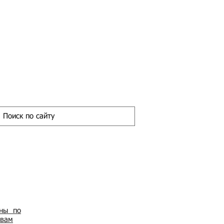
ены по
овам