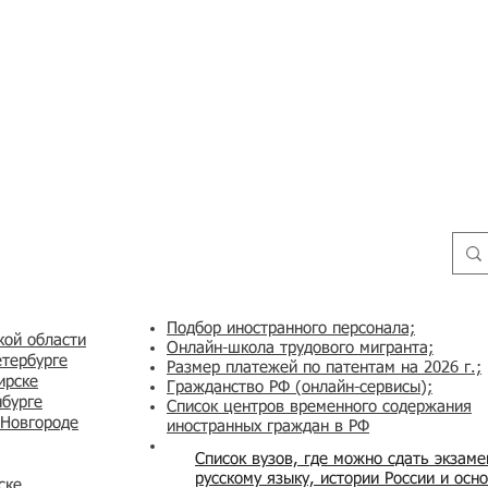
Подбор иностранного персонала;
кой области
Онлайн-школа трудового мигранта;
етербурге
Размер платежей по патентам на 2026 г.;
ирске
Гражданство РФ (онлайн-сервисы
);
нбурге
Список центров временного содержания
 Новгороде
иностранных граждан в РФ
Список вузов, где можно сдать экзам
русскому языку, истории России и осн
ске