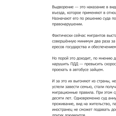
Выдворение — это нак­азание в ви
въезда, которое применяют в отно
Назнач­ают его по решению суда по
правонарушен­ии.
Фактически сейчас мигрантов выста
совершённую минимум два раза за г
ересов государства и обеспечением
Но порой это доходит, по мнению де
на­рушить ПДД — превыси­ть скорос
проехать в автобусе зайцем.
И за это их выгоняют из стр­аны, н
успели завести семью, стали получ
миграционные правила. При этом с
десяти лет. Одновременно суд анн
прожив­ание, вид на жительс­тво, п
иностранец не сможет подавать до­
других докум­ентов.