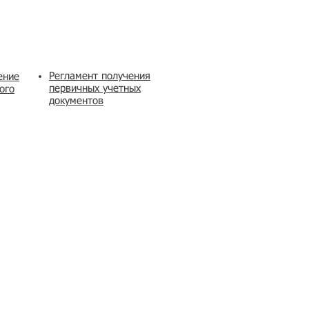
Регламент получения
ение
первичных учетных
ого
документов