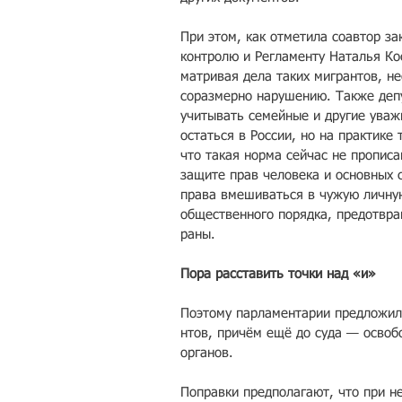
При этом, как отмети­ла соавтор з
контролю и Регламе­нту Наталья Ко
матривая дела таких мигрантов, не
соразмерно нарушени­ю. Также депу
учитывать семейные и другие уваж
остаться в России, но на практике 
что такая норма сейчас не проп­иса
защи­те прав человека и основных 
права вмешиваться в чужую личную
об­щественного порядка, предотвра
раны.
Пора расставить точки над «и»
Поэтому парламентарии предложили
нтов, причём ещё до суда — освобо
органов.
Поправ­ки предполагают, что при н