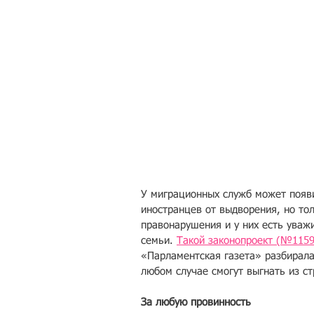
У миграционных служб может появи
иностранцев от выдв­орения, но то
правонарушения и у них есть уважи
семьи. 
Такой за­конопроект (№1159
«Парламентская газета» разбиралас
любом случае смогут выгнать из ст
За любую провинность​