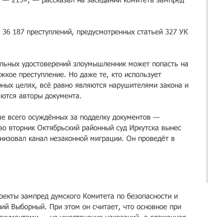
а — 215», — рассказал на заседании комитета зампред 
 36 187 преступлений, предусмотренных статьей 327 УК 
ельных удостоверений злоумышленник может попасть на 
жкое преступление. Но даже те, кто использует 
ных целях, всё равно являются нарушителями закона и 
ются авторы документа.
ше всего осуждённых за подделку документов — 
во вторник Октябрьский районный суд Иркутска вынес 
низовал канал незаконной миграции. Он проведёт в 
екты зампред думского Комитета по безопасности и 
ий Выборный. При этом он считает, что основное при 