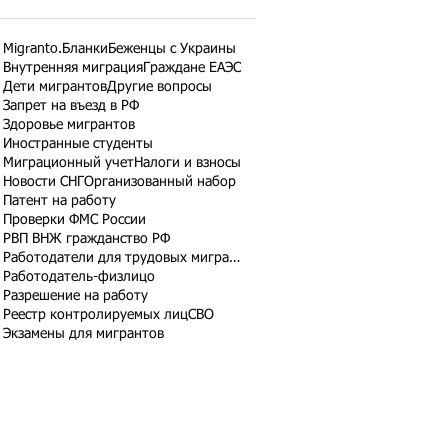
Migranto.Бланки
Беженцы с Украины
Внутренняя миграция
Граждане ЕАЭС
Дети мигрантов
Другие вопросы
Запрет на въезд в РФ
Здоровье мигрантов
Иностранные студенты
Миграционный учет
Налоги и взносы
Новости СНГ
Организованный набор
Патент на работу
Проверки ФМС России
РВП ВНЖ гражданство РФ
Работодатели для трудовых мигрантов
Работодатель-физлицо
Разрешение на работу
Реестр контролируемых лиц
СВО
Экзамены для мигрантов