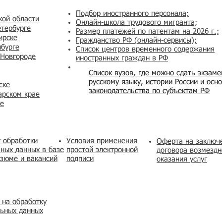
Подбор иностранного персонала;
кой области
Онлайн-школа трудового мигранта;
етербурге
Размер платежей по патентам на 2026 г.;
ирске
Гражданство РФ (онлайн-сервисы
);
нбурге
Список центров временного содержания
 Новгороде
иностранных граждан в РФ
Список вузов, где можно сдать экзам
русскому языку, истории России и осн
ске
законодательства по субъектам РФ
арском крае
же
 обработки
Условия применения
​Оферта на заключ
ных данных в базе
простой электронной
договора возмездн
зюме и вакансий
подписи
оказания услуг
 на обработку
льных данных