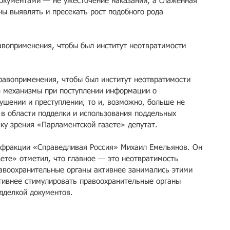
окументами — не ужесточение наказаний, а слаженная 
ны выявлять и пресекать рост подобного рода 
авоприменения, чтобы был институт неотвратимости 
равоприменения, чтобы был институт неотвратимости 
е механизмы при поступлении информации о 
шении и преступлении, то и, возможно, больше не 
 в области подделки и использования поддельных 
ку зрения «Парламентской газете» депутат.
 фракции «Справедливая Россия» Михаил Емельянов. Он 
ете» отметил, что главное — это неотвратимость 
авоохранительные органы активнее занимались этими 
тивнее стимулировать правоохранительные органы 
дделкой документов.