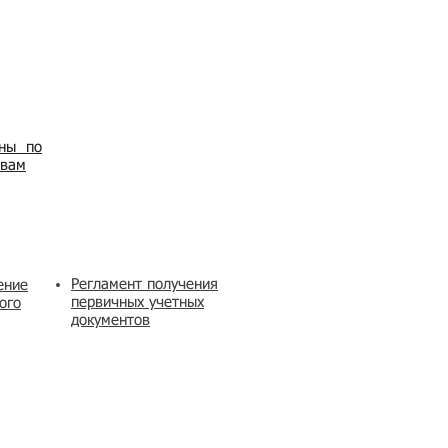
ены по
овам
Регламент получения
ение
первичных учетных
ого
документов