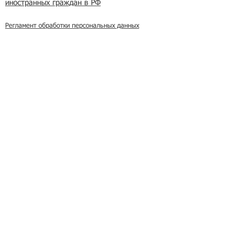
иностранных граждан в РФ
Регламент обработки персональных данных
в базе данных резюме и вакансий
​Оферта на заключение договора
возмездного оказания услуг
Регламент получения первичных учетных
документов
Условия применения простой электронной
подписи
Реклама на сайте
Азбука мигранта