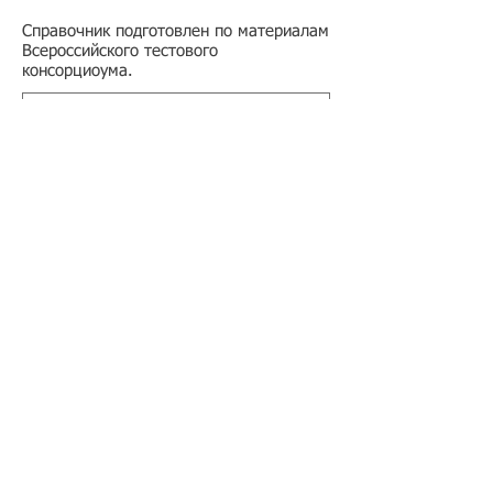
Справочник подготовлен по материалам
Всероссийского тестового
консорциоума.
Подбор иностранного персонала;
Онлайн-школа трудового мигранта;
Размер платежей по патентам на 2026 г.;
Гражданство РФ (онлайн-сервисы
);
Список центров временного содержания
иностранных граждан в РФ
Регламент обработки персональных данных
в базе данных резюме и вакансий
​Оферта на заключение договора
возмездного оказания услуг
Регламент получения первичных учетных
документов
Условия применения простой электронной
подписи