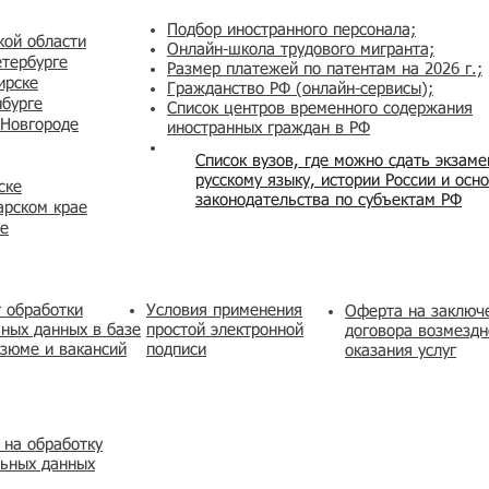
Подбор иностранного персонала;
кой области
Онлайн-школа трудового мигранта;
етербурге
Размер платежей по патентам на 2026 г.;
ирске
Гражданство РФ (онлайн-сервисы
);
нбурге
Список центров временного содержания
 Новгороде
иностранных граждан в РФ
Список вузов, где можно сдать экзам
русскому языку, истории России и осн
ске
законодательства по субъектам РФ
арском крае
же
 обработки
Условия применения
​Оферта на заключ
ных данных в базе
простой электронной
договора возмездн
зюме и вакансий
подписи
оказания услуг
 на обработку
льных данных