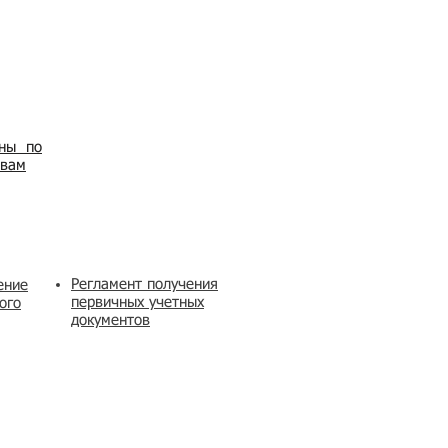
ены по
овам
Регламент получения
ение
первичных учетных
ого
документов