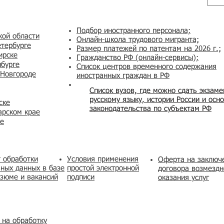
Подбор иностранного персонала;
кой области
Онлайн-школа трудового мигранта;
етербурге
Размер платежей по патентам на 2026 г.;
ирске
Гражданство РФ (онлайн-сервисы
);
нбурге
Список центров временного содержания
 Новгороде
иностранных граждан в РФ
Список вузов, где можно сдать экзам
русскому языку, истории России и осн
ске
законодательства по субъектам РФ
арском крае
же
 обработки
Условия применения
​Оферта на заключ
ных данных в базе
простой электронной
договора возмездн
зюме и вакансий
подписи
оказания услуг
 на обработку