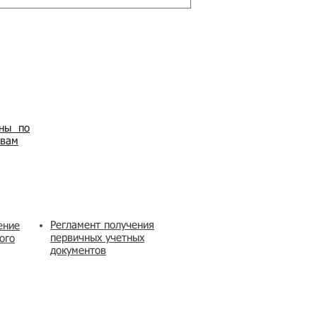
ены по
овам
Регламент получения
ение
первичных учетных
ого
документов