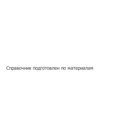
Справочник подготовлен по материалам
Всероссийского тестового
консорциоума.
Подбор иностранного персонала;
Онлайн-школа трудового мигранта;
Размер платежей по патентам на 2026 г.;
Гражданство РФ (онлайн-сервисы
);
Список центров временного содержания
иностранных граждан в РФ