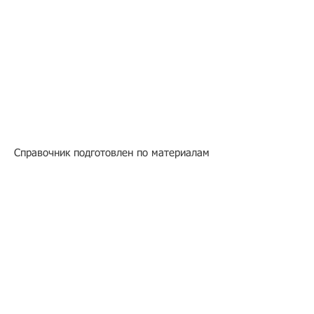
Справочник подготовлен по материалам
Всероссийского тестового
консорциоума.
Подбор иностранного персонала;
Онлайн-школа трудового мигранта;
Размер платежей по патентам на 2026 г.;
Гражданство РФ (онлайн-сервисы
);
Список центров временного содержания
иностранных граждан в РФ