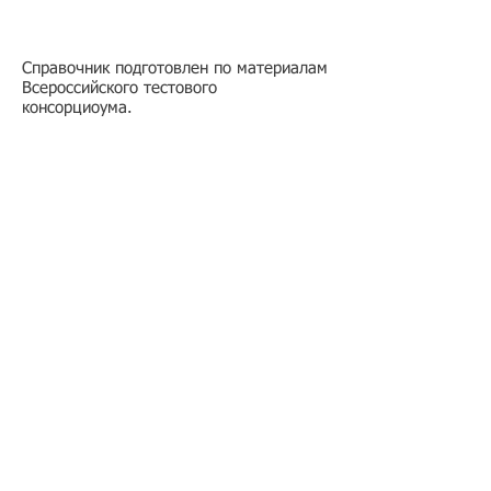
Справочник подготовлен по материалам
Всероссийского тестового
консорциоума.
Подбор иностранного персонала;
Онлайн-школа трудового мигранта;
Размер платежей по патентам на 2026 г.;
Гражданство РФ (онлайн-сервисы
);
Список центров временного содержания
иностранных граждан в РФ
Регламент обработки персональных данных
в базе данных резюме и вакансий
​Оферта на заключение договора
возмездного оказания услуг
Регламент получения первичных учетных
документов
Условия применения простой электронной