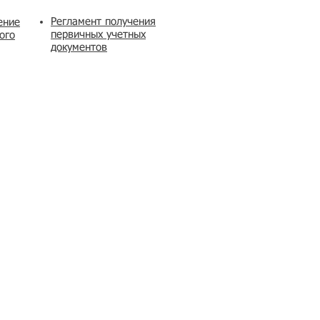
Регламент получения
ение
первичных учетных
ого
документов