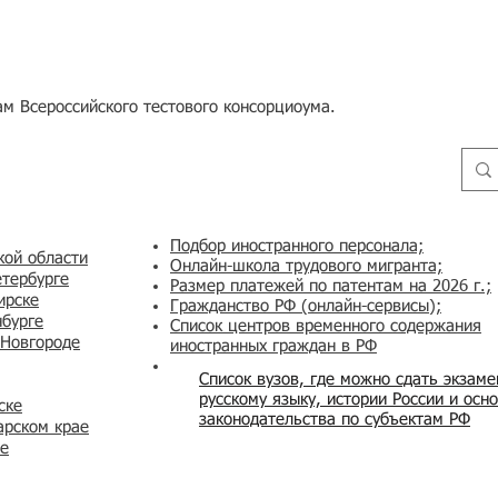
м Всероссийского тестового консорциоума.
Подбор иностранного персонала;
кой области
Онлайн-школа трудового мигранта;
етербурге
Размер платежей по патентам на 2026 г.;
ирске
Гражданство РФ (онлайн-сервисы
);
нбурге
Список центров временного содержания
 Новгороде
иностранных граждан в РФ
Список вузов, где можно сдать экзам
русскому языку, истории России и осн
ске
законодательства по субъектам РФ
арском крае
же