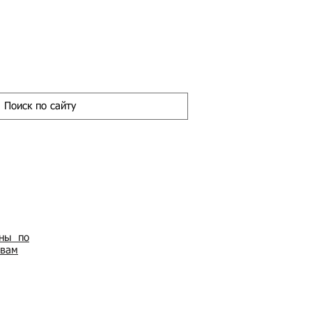
ены по
овам