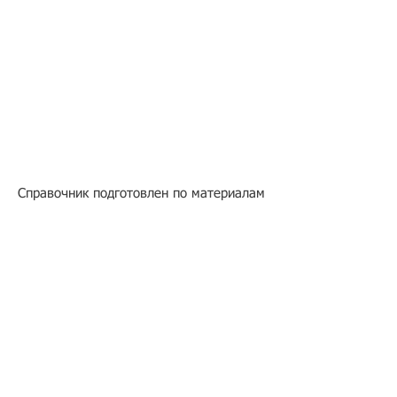
Справочник подготовлен по материалам
Всероссийского тестового
консорциоума.
Подбор иностранного персонала;
Онлайн-школа трудового мигранта;
Размер платежей по патентам на 2026 г.;
Гражданство РФ (онлайн-сервисы
);
Список центров временного содержания
иностранных граждан в РФ