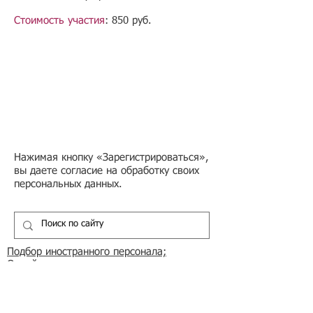
Стоимость участия
: 850 руб.
Нажимая кнопку «Зарегистрироваться»,
вы даете согласие на обработку своих
персональных данных.
Подбор иностранного персонала;
Онлайн-школа трудового мигранта;
Размер платежей по патентам на 2026 г.;
Гражданство РФ (онлайн-сервисы
);
Список центров временного содержания