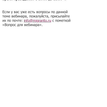
Если у вас уже есть вопросы по данной
теме вебинара, пожалуйста, присылайте
их по почте:
i
nfo@migranto.ru
с пометкой
«Вопрос для вебинара».
Подбор иностранного персонала;
Онлайн-школа трудового мигранта;
Размер платежей по патентам на 2026 г.;
Гражданство РФ (онлайн-сервисы
);
Список центров временного содержания
иностранных граждан в РФ