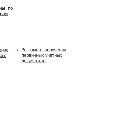
ены по
овам
Регламент получения
ение
первичных учетных
ого
документов