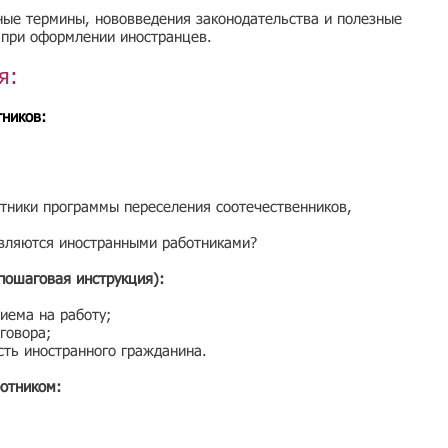
ные термины, нововведения законодательства и полезные
 при оформлении иностранцев.
я:
тников:
стники программы переселения соотечественников,
являются иностранными работниками?
пошаговая инструкция):
иема на работу;
говора;
сть иностранного гражданина.
ботником: