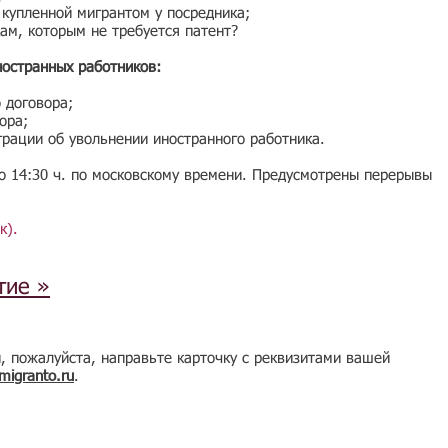
 купленной мигрантом у посредника;
ам, которым не требуется патент?
ностранных работников:
 договора;
ора;
рации об увольнении иностранного работника.
до 14:30 ч. по московскому времени. Предусмотрены перерывы
к).
тие »
, пожалуйста, направьте карточку с реквизитами вашей
migranto.ru
.