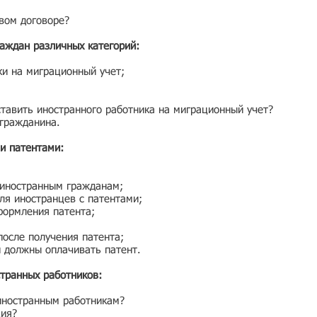
вом договоре?
аждан различных категорий:
ки на миграционный учет;
ставить иностранного работника на миграционный учет?
 гражданина.
и патентами:
 иностранным гражданам;
ля иностранцев с патентами;
формления патента;
после получения патента;
и должны оплачивать патент.
транных работников:
иностранным работникам?
ция?