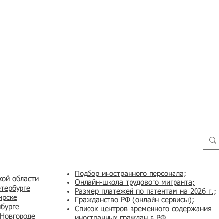
Подбор иностранного персонала;
кой области
Онлайн-школа трудового мигранта;
етербурге
Размер платежей по патентам на 2026 г.;
ирске
Гражданство РФ (онлайн-сервисы
);
нбурге
Список центров временного содержания
 Новгороде
иностранных граждан в РФ