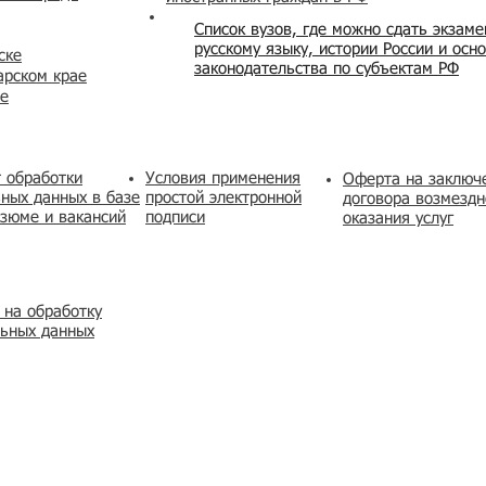
Список вузов, где можно сдать экзам
русскому языку, истории России и осн
ске
законодательства по субъектам РФ
арском крае
же
 обработки
Условия применения
​Оферта на заключ
ных данных в базе
простой электронной
договора возмездн
зюме и вакансий
подписи
оказания услуг
 на обработку
льных данных