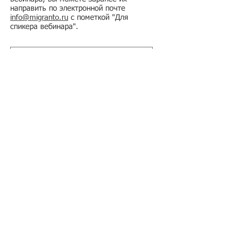
направить по электронной почте
info@migranto.ru
с пометкой "Для
спикера вебинара".
Подбор иностранного персонала;
Онлайн-школа трудового мигранта;
Размер платежей по патентам на 2026 г.;
Гражданство РФ (онлайн-сервисы
);
Список центров временного содержания
иностранных граждан в РФ
Регламент обработки персональных данных
в базе данных резюме и вакансий
​Оферта на заключение договора
возмездного оказания услуг
Регламент получения первичных учетных
документов
Условия применения простой электронной
подписи