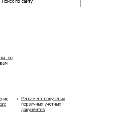
ены по
овам
Регламент получения
ение
первичных учетных
ого
документов