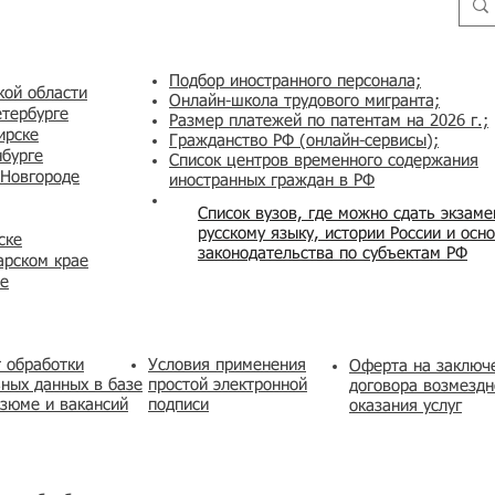
Подбор иностранного персонала;
кой области
Онлайн-школа трудового мигранта;
етербурге
Размер платежей по патентам на 2026 г.;
ирске
Гражданство РФ (онлайн-сервисы
);
нбурге
Список центров временного содержания
 Новгороде
иностранных граждан в РФ
Список вузов, где можно сдать экзам
русскому языку, истории России и осн
ске
законодательства по субъектам РФ
арском крае
же
 обработки
Условия применения
​Оферта на заключ
ных данных в базе
простой электронной
договора возмездн
зюме и вакансий
подписи
оказания услуг