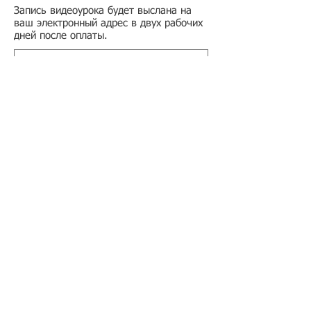
Запись видеоурока будет выслана на
ваш электронный адрес в двух рабочих
дней после оплаты.
Подбор иностранного персонала;
Онлайн-школа трудового мигранта;
Размер платежей по патентам на 2026 г.;
Гражданство РФ (онлайн-сервисы
);
Список центров временного содержания
иностранных граждан в РФ
Регламент обработки персональных данных
в базе данных резюме и вакансий
​Оферта на заключение договора
возмездного оказания услуг
Регламент получения первичных учетных
документов
Условия применения простой электронной
подписи
Реклама на сайте