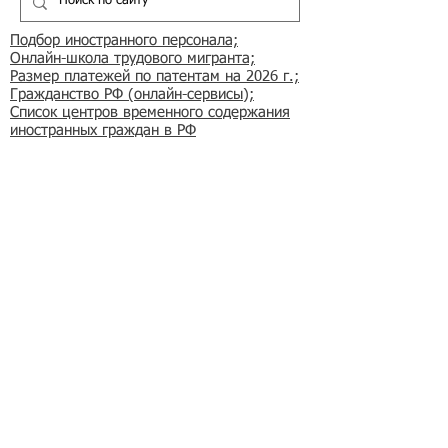
Подбор иностранного персонала;
Онлайн-школа трудового мигранта;
Размер платежей по патентам на 2026 г.;
Гражданство РФ (онлайн-сервисы
);
Список центров временного содержания
иностранных граждан в РФ
Регламент обработки персональных данных
в базе данных резюме и вакансий
​Оферта на заключение договора
возмездного оказания услуг
Регламент получения первичных учетных
документов
Условия применения простой электронной
подписи
Реклама на сайте
Азбука мигранта