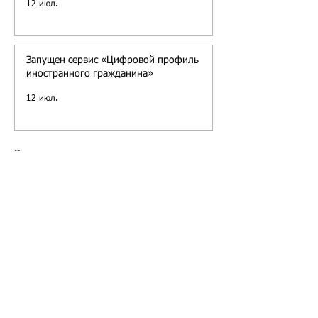
12 июл.
Запущен сервис «Цифровой профиль
иностранного гражданина»
12 июл.
Все новости »
Подбор иностранного персонала;
Онлайн-школа трудового мигранта;
Размер платежей по патентам на 2026 г.;
Гражданство РФ (онлайн-сервисы
);
Список центров временного содержания
иностранных граждан в РФ