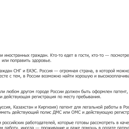
 иностранных граждан. Кто-то едет в гости, кто-то — посмотр
я или поправить здоровье.
раждан СНГ и ЕАЭС. Россия — огромная страна, в которой можно
есте с тем, в России возможно найти хорошую и высокооплачив
или любом другом городе России должен быть оформлен патент,
и действующая регистрация по месту пребывания.
ссия, Казахстан и Киргизия) патент для легальной работы в Ро
 иметь действующий полис ДМС или ОМС и действующую регист
ии российских работодателей, которые готовы рассмотреть в ка
им работу, иногда — проживание и даже помощь в оплате патен