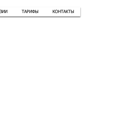
АЗИИ
ТАРИФЫ
КОНТАКТЫ
атная связь
+7 (926) 416-17-34