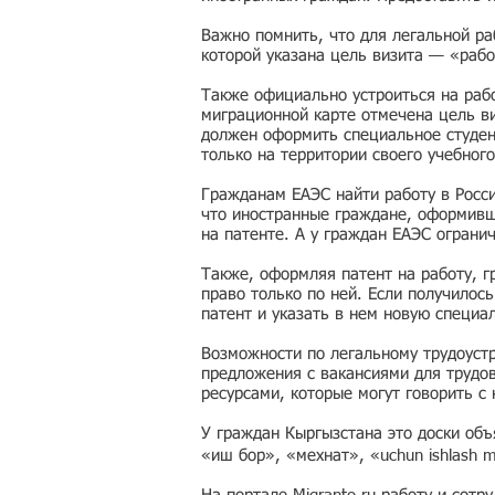
Важно помнить, что для легальной ра
которой указана цель визита — «рабо
Также официально устроиться на рабо
миграционной карте отмечена цель ви
должен оформить специальное студен
только на территории своего учебного
Гражданам ЕАЭС найти работу в Росс
что иностранные граждане, оформивши
на патенте. А у граждан ЕАЭС ограни
Также, оформляя патент на работу, г
право только по ней. Если получилос
патент и указать в нем новую специа
Возможности по легальному трудоустр
предложения с вакансиями для трудо
ресурсами, которые могут говорить с
У граждан Кыргызстана это доски об
«иш бор», «мехнат», «uchun ishlash 