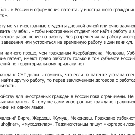
боты в России и оформления патента, у иностранного граждани
та».
ту могут иностранные студенты дневной очной или очно-заочно
зита «учеба». Чтобы иностранный студент мог найти работу и з
ческое разрешение на работу. Без разрешения на работу иност
 заведения или устроиться на временную работу в дни каникул.
ии намного проще, чем гражданам Азербайджана, Молдовы, Узбе
е патент, имеют право работать только в том субъекте Россий
чений по территориальному признаку нет.
раждане СНГ должны помнить, что если на патенте указана спе
ь найти другую работу, то перед заключением договора с работо
льность.
ойству для иностранных граждан в России пока ограничены. Не 
вых мигрантов. К тому же сами иностранные граждане традицио
 ними на одном языке.
ъявлений Бирге, Жердеш, Жумуш, Мекендеш. Граждане Узбекист
muhojirlar», «муходжилар». Таджикистанцы пишут «коргарон лоз