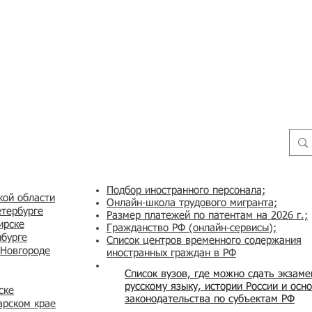
Подбор иностранного персонала;
кой области
Онлайн-школа трудового мигранта;
етербурге
Размер платежей по патентам на 2026 г.;
ирске
Гражданство РФ (онлайн-сервисы
);
нбурге
Список центров временного содержания
 Новгороде
иностранных граждан в РФ
Список вузов, где можно сдать экзам
русскому языку, истории России и осн
ске
законодательства по субъектам РФ
арском крае