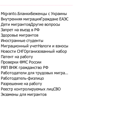
Migranto.Бланки
Беженцы с Украины
Внутренняя миграция
Граждане ЕАЭС
Дети мигрантов
Другие вопросы
Запрет на въезд в РФ
Здоровье мигрантов
Иностранные студенты
Миграционный учет
Налоги и взносы
Новости СНГ
Организованный набор
Патент на работу
Проверки ФМС России
РВП ВНЖ гражданство РФ
Работодатели для трудовых мигрантов
Работодатель-физлицо
Разрешение на работу
Реестр контролируемых лиц
СВО
Экзамены для мигрантов