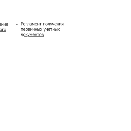
Регламент получения
ение
первичных учетных
ого
документов