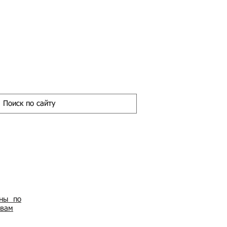
ены по
овам