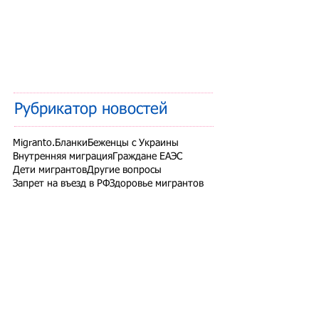
Рубрикатор новостей
Migranto.Бланки
Беженцы с Украины
Внутренняя миграция
Граждане ЕАЭС
Дети мигрантов
Другие вопросы
Запрет на въезд в РФ
Здоровье мигрантов
Иностранные студенты
Миграционный учет
Налоги и взносы
Новости СНГ
Организованный набор
Патент на работу
Проверки ФМС России
РВП ВНЖ гражданство РФ
Работодатели для трудовых мигрантов
Работодатель-физлицо
Разрешение на работу
Реестр контролируемых лиц
СВО
Экзамены для мигрантов